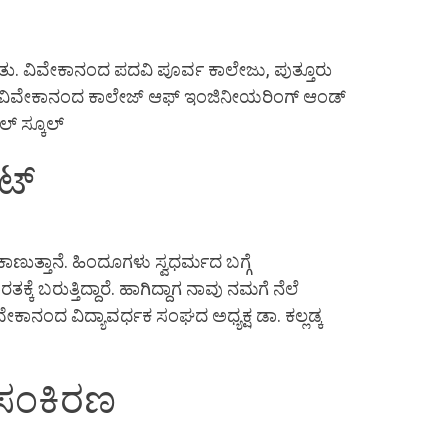
ಿತು. ವಿವೇಕಾನಂದ ಪದವಿ ಪೂರ್ವ ಕಾಲೇಜು, ಪುತ್ತೂರು
ೇಜು ವಿವೇಕಾನಂದ ಕಾಲೇಜ್ ಆಫ್ ಇಂಜಿನೀಯರಿಂಗ್ ಆಂಡ್
ಲ್ ಸ್ಕೂಲ್
ಭಟ್
ುತ್ತಾನೆ. ಹಿಂದೂಗಳು ಸ್ವಧರ್ಮದ ಬಗ್ಗೆ
 ಬರುತ್ತಿದ್ದಾರೆ. ಹಾಗಿದ್ದಾಗ ನಾವು ನಮಗೆ ನೆಲೆ
ಾನಂದ ವಿದ್ಯಾವರ್ಧಕ ಸಂಘದ ಅಧ್ಯಕ್ಷ ಡಾ. ಕಲ್ಲಡ್ಕ
 ಸಂಕಿರಣ