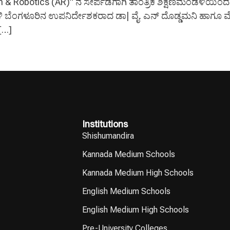
 & Robotics (AR)” ನ ಸೇರ್ಪಡೆಗಾಗಿ ತಾಂತ್ರಿಕ ಶಿಕ್ಷಣಮಂಡಳಿಯ
ಡಳಿ ಬೆಂಗಳೂರಿನ ಉಪನಿರ್ದೇಶಕರಾದ ಡಾ| ವೈ. ಎನ್ ದೊಡ್ಡಮನಿ ಹಾಗೂ ಮ
[…]
Institutions
Shishumandira
Kannada Medium Schools
Kannada Medium High Schools
English Medium Schools
English Medium High Schools
Pre-University Colleges