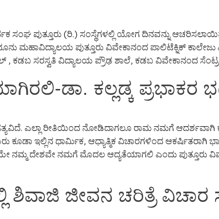
ಕ ಸಂಘ ಪುತ್ತೂರು (ರಿ.) ಸಂಸ್ಥೆಗಳಲ್ಲಿ ಯೋಗ ದಿನವನ್ನು ಆಚರಿಸಲಾಯ
 ಕಾನೂನು ಮಹಾವಿದ್ಯಾಲಯ ಪುತ್ತೂರು ವಿವೇಕಾನಂದ ಪಾಲಿಟೆಕ್ನಿಕ್ ಕಾಲ
ಕೂಲ್ , ಕಡಬ ಸರಸ್ವತಿ ವಿದ್ಯಾಲಯ ಪ್ರೌಢ ಶಾಲೆ, ಕಡಬ ವಿವೇಕಾನಂದ ಸೆಂಟ್ರ
ಗಿರಲಿ-ಡಾ. ಕಲ್ಲಡ್ಕ ಪ್ರಭಾಕರ 
್ಯವಿದೆ. ಎಲ್ಲಾ ರೀತಿಯಿಂದ ನೋಡಿದಾಗಲೂ ರಾಮ ನಮಗೆ ಆದರ್ಶವಾಗಿ ಕಾಣ
 ಇಲ್ಲಿನ ಧಾರ್ಮಿಕ, ಆಧ್ಯಾತ್ಮಿಕ ವಿಚಾರಗಳಿಂದ ಆಕರ್ಷಿತರಾಗಿ ಭಾರತಕ್ಕೆ
ಯೇ ನಮ್ಮ ದೇಶವೇ ನಮಗೆ ಮೊದಲ ಆದ್ಯತೆಯಾಗಲಿ ಎಂದು ಪುತ್ತೂರು ವಿವೇಕ
ಿ ಶಿವಾಜಿ ಜೀವನ ಚರಿತ್ರೆ ವಿಚಾರ