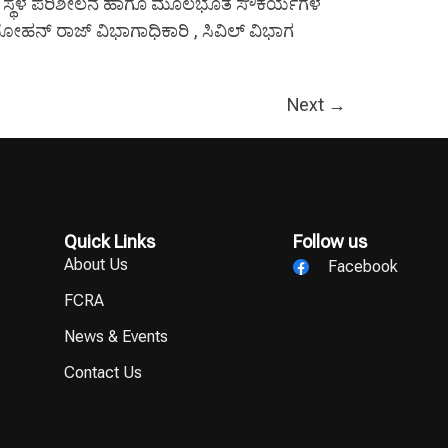
ಿಂದ ಸ್ಥಳ ಪರಿಶೀಲನೆ ಹಾಗೂ ಮೂಲಭೂತ ಸೌಕರ್ಯಗಳ
ೋಹನ್ ರಾಜ್ ವಿಭಾಗಾಧಿಕಾರಿ , ಸಿವಿಲ್ ವಿಭಾಗ
Next
→
Quick Links
Follow us
About Us
Facebook
FCRA
News & Events
Contact Us