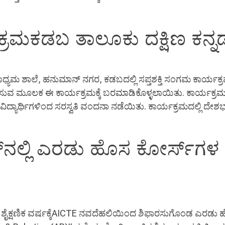
್ರಮಕಡಬ ತಾಲೂಕು ದಕ್ಷಿಣ ಕನ್ನಡ ಜ
ಾಧ್ಯಮ ಶಾಲೆ, ಹನುಮಾನ್ ನಗರ, ಕಡಬದಲ್ಲಿ ಸಪ್ತಶಕ್ತಿ ಸಂಗಮ ಕಾರ್ಯಕ್ರ
ಸತ್ಕರಿಸುವ ಮೂಲಕ ಈ ಕಾರ್ಯಕ್ರಮಕ್ಕೆ ಬರಮಾಡಿಕೊಳ್ಳಲಾಯಿತು. ಕಾರ್ಯಕ್ರಮ
ಯಾರ್ಥಿಗಳಿಂದ ಸರಸ್ವತಿ ವಂದನಾ ನಡೆಯಿತು. ಕಾರ್ಯಕ್ರಮದಲ್ಲಿ ದೇಶಭಕ್ತಿ
್‍ನಲ್ಲಿ ಎರಡು ಹೊಸ ಕೋರ್ಸ್‍ಗಳ 
-27ರ ಶೈಕ್ಷಣಿಕ ವರ್ಷಕ್ಕೆAICTE ನವದೆಹಲಿಯಿಂದ ಶಿಫಾರಸುಗೊಂಡ ಎರಡು 