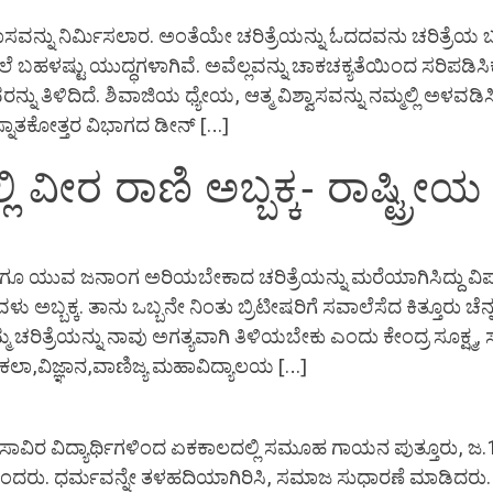
ಾಸವನ್ನು ನಿರ್ಮಿಸಲಾರ. ಅಂತೆಯೇ ಚರಿತ್ರೆಯನ್ನು ಓದದವನು ಚರಿತ್ರೆಯ ಬಗ
ೆ ಬಹಳಷ್ಟು ಯುದ್ಧಗಳಾಗಿವೆ. ಅವೆಲ್ಲವನ್ನು ಚಾಕಚಕ್ಯತೆಯಿಂದ ಸರಿಪ
ನು ತಿಳಿದಿದೆ. ಶಿವಾಜಿಯ ಧ್ಯೇಯ, ಆತ್ಮ ವಿಶ್ವಾಸವನ್ನು ನಮ್ಮಲ್ಲಿ ಅಳವಡಿ
 ಸ್ನಾತಕೋತ್ತರ ವಿಭಾಗದ ಡೀನ್ […]
ಿ ವೀರ ರಾಣಿ ಅಬ್ಬಕ್ಕ- ರಾಷ್ಟ್ರ
ದ ಹಾಗೂ ಯುವ ಜನಾಂಗ ಅರಿಯಬೇಕಾದ ಚರಿತ್ರೆಯನ್ನು ಮರೆಯಾಗಿಸಿದ್ದು ವಿಪ
ು ಅಬ್ಬಕ್ಕ. ತಾನು ಒಬ್ಬನೇ ನಿಂತು ಬ್ರಿಟೀಷರಿಗೆ ಸವಾಲೆಸೆದ ಕಿತ್ತೂರು
 ಚರಿತ್ರೆಯನ್ನು ನಾವು ಅಗತ್ಯವಾಗಿ ತಿಳಿಯಬೇಕು ಎಂದು ಕೇಂದ್ರ ಸೂಕ್
 ಕಲಾ,ವಿಜ್ಞಾನ,ವಾಣಿಜ್ಯ ಮಹಾವಿದ್ಯಾಲಯ […]
ಾವಿರ ವಿದ್ಯಾರ್ಥಿಗಳಿಂದ ಏಕಕಾಲದಲ್ಲಿ ಸಮೂಹ ಗಾಯನ ಪುತ್ತೂರು, ಜ.
ೇಕಾನಂದರು. ಧರ್ಮವನ್ನೇ ತಳಹದಿಯಾಗಿರಿಸಿ, ಸಮಾಜ ಸುಧಾರಣೆ ಮಾಡಿದರು