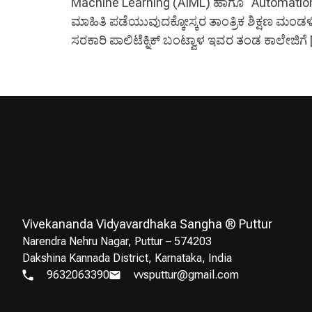
Machine Learning (AIML) ಹಾಗೂ “Automation
ಮಾಹಿತಿ ಪಡೆಯುವುದಕ್ಕೋಸ್ಕರ ತಾಂತ್ರಿಕ ಶಿಕ್ಷಣ ಮಂ
ಸರಕಾರಿ ಪಾಲಿಟೆಕ್ನಿಕ್ ಬಂಟ್ವಾಳ ಇವರ ತಂಡ ಕಾಲೇಜಿಗೆ 
Vivekananda Vidyavardhaka Sangha ® Puttur
Narendra Nehru Nagar, Puttur – 574203
Dakshina Kannada District, Karnataka, India
9632063390
vvsputtur@gmail.com