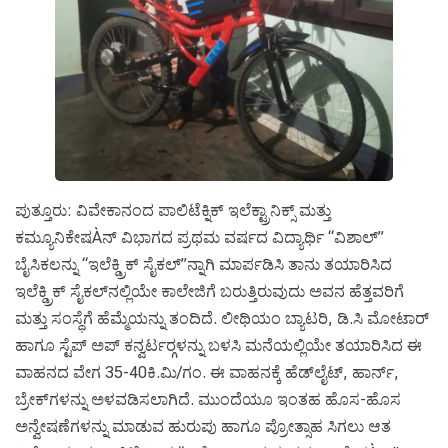
ಪುತ್ತೂರು: ವಿವೇಕಾನಂದ ಪಾಲಿಟೆಕ್ನಿಕ್ ಇಲೆಕ್ಟ್ರಾನಿಕ್ಸ್ ಮತ್ತು
ಕಮ್ಯೂನಿಕೇಷÀನ್ ವಿಭಾಗದ ಪ್ರಥಮ ವರ್ಷದ ವಿದ್ಯಾರ್ಥಿ “ವಿಶಾಲ್”
ಬೈಸಿಕಲನ್ನು “ಇಲೆಕ್ಡ್ರಿಕ್ ಸೈಕಲ್”ನ್ನಾಗಿ ಮಾರ್ಪಡಿಸಿ ತಾನು ತಯಾರಿಸಿದ
ಇಲೆಕ್ಡ್ರಿಕ್ ಸೈಕಲ್‍ನಲ್ಲಿಯೇ ಕಾಲೇಜಿಗೆ ಬರುತ್ತಿರುವುದು ಅವನ ಹೆತ್ತವರಿಗೆ
ಮತ್ತು ಸಂಸ್ಥೆಗೆ ಹೆಮ್ಮೆಯನ್ನು ತಂದಿದೆ. ಲೀಥಿಯಂ ಬ್ಯಾಟರಿ, ಡಿ.ಸಿ ಮೋಟಾರ್
ಹಾಗೂ ಸ್ಟೆಪ್ ಅಪ್ ಕನ್ವರ್ಟರ್‍ಗಳನ್ನು ಬಳಸಿ ಮನೆಯಲ್ಲಿಯೇ ತಯಾರಿಸಿದ ಈ
ವಾಹನದ ವೇಗ 35-40ಕಿ.ಮಿ/ಗಂ. ಈ ವಾಹನಕ್ಕೆ ಹೆಡ್‍ಲೈಟ್, ಹಾರ್ನ್,
ಬ್ರೇಕ್‍ಗಳನ್ನು ಅಳವಡಿಸಲಾಗಿದೆ. ಮುಂದೆಯೂ ಇಂತಹ ಹೊಸ-ಹೊಸ
ಅನ್ವೇಷಣೆಗಳನ್ನು ಮಾಡುವ ಹುರುಪು ಹಾಗೂ ಪ್ರೋತ್ಸಾಹ ಸಿಗಲು ಆತ