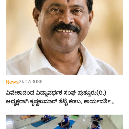
News
21/07/2026
ವಿವೇಕಾನಂದ ವಿದ್ಯಾವರ್ಧಕ ಸಂಘ ಪುತ್ತೂರು(ರಿ.)
ಅಧ್ಯಕ್ಷರಾಗಿ ಕೃಷ್ಣಕುಮಾರ್ ಶೆಟ್ಟಿ ಕಡಬ, ಕಾರ್ಯದರ್ಶಿಯಾಗಿ
ವಿಜಯನಾರಾಯಣ ಕೆ.ಎಂ. ಆಯ್ಕೆ