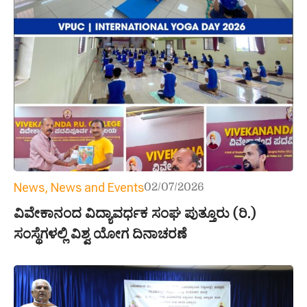
News
,
News and Events
02/07/2026
ವಿವೇಕಾನಂದ ವಿದ್ಯಾವರ್ಧಕ ಸಂಘ ಪುತ್ತೂರು (ರಿ.)
ಸಂಸ್ಥೆಗಳಲ್ಲಿ ವಿಶ್ವ ಯೋಗ ದಿನಾಚರಣೆ